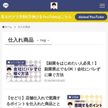
見るだけで月利5万伸びるYouTubeはこちら
daiwa!YouTube
ホーム
仕入れ商品
仕入れ商品
– tag –
【副業をはじめたい人必見！】
せどり初心者
副業禁止でもOK！会社にバレず
に稼ぐ方法
2023年2月19日
【せどり】店舗仕入れで意識す
店舗編
るポイントを仕入れた商品とと